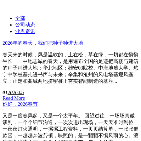
新闻资讯
全部
公司动态
业界资讯
2026年的春天，我们把种子种进大地
春天来的时候，风是温软的，土在松，草在绿，一切都在悄悄
生长——中地志诚的春天，是用遍布全国的足迹把高楼与建筑
的种子种进大地：华北地区：雄安03院校、中海地质大学、悠
宁中学桩基扎进书声与未来；辛集和沧州的风电塔基迎风矗
立；正定和藁城两地挤密桩正夯实智能制造的基座...
01
2026.05
Read More
你好，2026春节
又是一度春风起，又是一个太平年。 回望过往，一场场真诚
谈判，一个个细节沟通，一次次进出现场，一天天准时到位，
一夜夜灯火通明，一摞摞工程资料，一页页结算单，一张张催
款函，一趟趟奔波劳顿，映照的，是一颗颗不惧风雨的心。滚