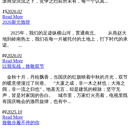
滚商业洪流之下，竞争之烈前所未有，每一个认真...
15
2026.02
Read More
2026新元致辞
2025年，我们的足迹纵横山河，贯通南北。 从燕赵大
地到岭南热土，我们在每一片被托付的土地上，打下时代的承
诺。 ...
01
2026.01
Read More
以我实战，致敬双节
金秋十月，丹桂飘香，当国庆的红旗映着中秋的月光，双节
的暖意便漫过了街巷。 “大厦之成，非一木之材也；大海之
阔，非一流之归也”，地基无言，却是建筑的根脉；坚守无
声，皆是对家国的告白。 城市里，万家灯火亮着，电视里既
有国庆晚会的激昂旋律，也有中...
01
2025.10
Read More
致敬步履不停的你