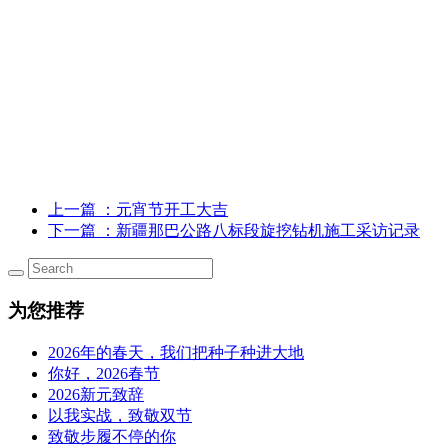
上一篇
：元宵节开工大吉
下一篇
：新疆那巴公路八标段旋挖钻机施工采访记录
为您推荐
2026年的春天，我们把种子种进大地
你好，2026春节
2026新元致辞
以我实战，致敬双节
致敬步履不停的你