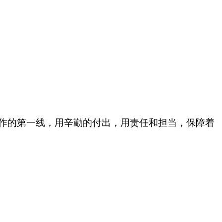
作的第一线，用
辛勤的
付出
，
用责任和担当，
保障
着